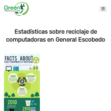
Estadísticas sobre reciclaje de
computadoras en General Escobedo