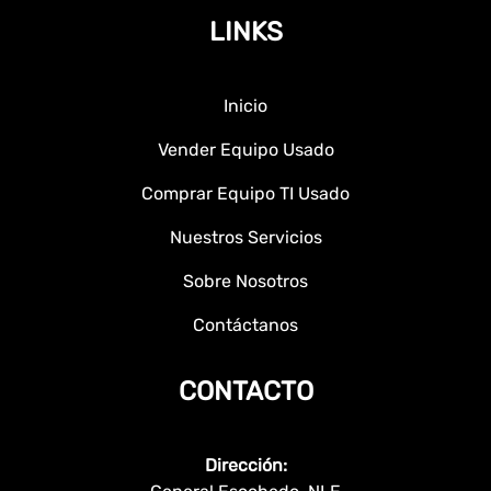
LINKS
Inicio
Vender Equipo Usado
Comprar Equipo TI Usado
Nuestros Servicios
Sobre Nosotros
Contáctanos
CONTACTO
Dirección: