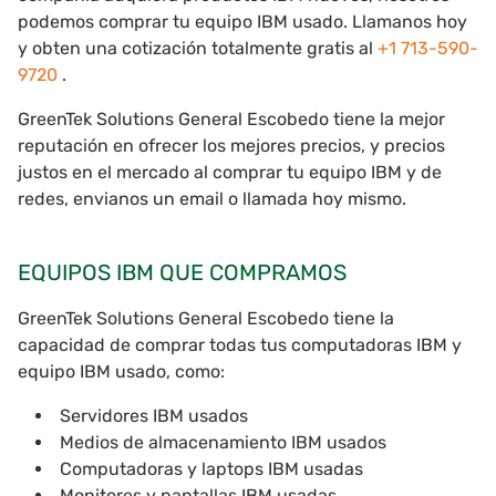
podemos comprar tu equipo IBM usado. Llamanos hoy
y obten una cotización totalmente gratis al
+1 713-590-
9720
.
GreenTek Solutions General Escobedo tiene la mejor
reputación en ofrecer los mejores precios, y precios
justos en el mercado al comprar tu equipo IBM y de
redes, envianos un email o llamada hoy mismo.
EQUIPOS IBM QUE COMPRAMOS
GreenTek Solutions General Escobedo tiene la
capacidad de comprar todas tus computadoras IBM y
equipo IBM usado, como:
Servidores IBM usados
Medios de almacenamiento IBM usados
Computadoras y laptops IBM usadas
Monitores y pantallas IBM usadas